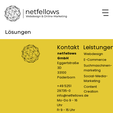
springen
Lösungen
Kontakt
Leistunge
netfellows
Webdesign
GmbH
E-Commerce
Eggertstraße
Suchmaschinen­
3D
marketing
33100
Social-Media­
Paderborn
Marketing
+49 5251
Content
29735-0
Creation
info@netfellows.de
Mo-Do 9 - 16
Uhr
Fr 9 - 15 Uhr